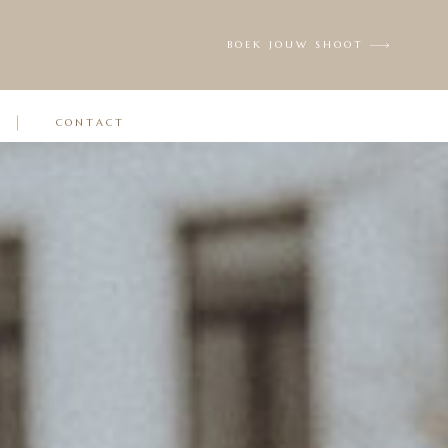
BOEK NU
RKWIJZE
VEELGESTELDE
VRAGEN
BOEK JOUW SHOOT
CONTACT